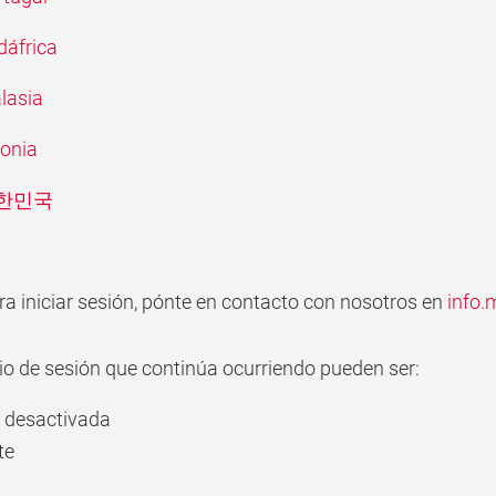
dáfrica
alasia
tonia
| 대한민국
a iniciar sesión, pónte en contacto con nosotros en
info.
io de sesión que continúa ocurriendo pueden ser:
o desactivada
te