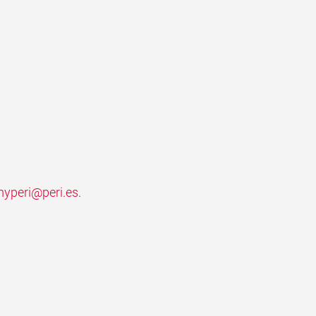
myperi@peri.es
.