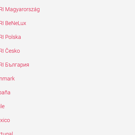
PERI Magyarország
ERI BeNeLux
ERI Polska
ERI Česko
PERI България
Danmark
spaña
le
éxico
rtugal