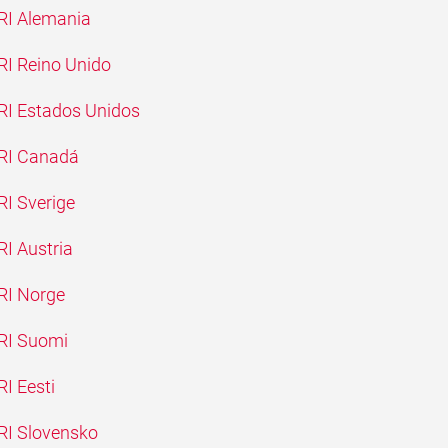
ERI Alemania
ERI Reino Unido
ERI Estados Unidos
ERI Canadá
RI Sverige
RI Austria
ERI Norge
ERI Suomi
RI Eesti
ERI Slovensko